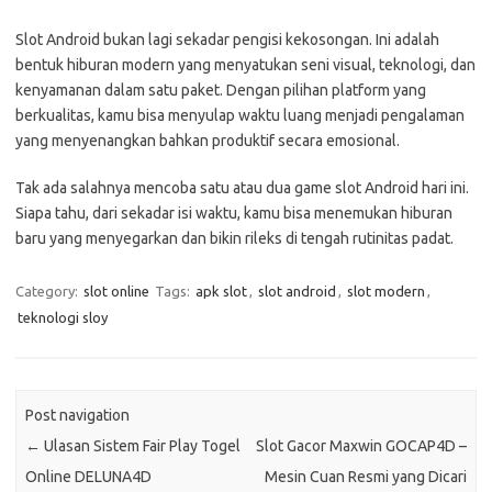
Slot Android bukan lagi sekadar pengisi kekosongan. Ini adalah
bentuk hiburan modern yang menyatukan seni visual, teknologi, dan
kenyamanan dalam satu paket. Dengan pilihan platform yang
berkualitas, kamu bisa menyulap waktu luang menjadi pengalaman
yang menyenangkan bahkan produktif secara emosional.
Tak ada salahnya mencoba satu atau dua game slot Android hari ini.
Siapa tahu, dari sekadar isi waktu, kamu bisa menemukan hiburan
baru yang menyegarkan dan bikin rileks di tengah rutinitas padat.
Category:
slot online
Tags:
apk slot
,
slot android
,
slot modern
,
teknologi sloy
Post navigation
←
Ulasan Sistem Fair Play Togel
Slot Gacor Maxwin GOCAP4D –
Online DELUNA4D
Mesin Cuan Resmi yang Dicari