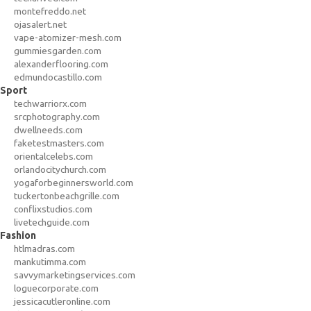
montefreddo.net
ojasalert.net
vape-atomizer-mesh.com
gummiesgarden.com
alexanderflooring.com
edmundocastillo.com
Sport
techwarriorx.com
srcphotography.com
dwellneeds.com
faketestmasters.com
orientalcelebs.com
orlandocitychurch.com
yogaforbeginnersworld.com
tuckertonbeachgrille.com
conflixstudios.com
livetechguide.com
Fashion
htlmadras.com
mankutimma.com
savvymarketingservices.com
loguecorporate.com
jessicacutleronline.com