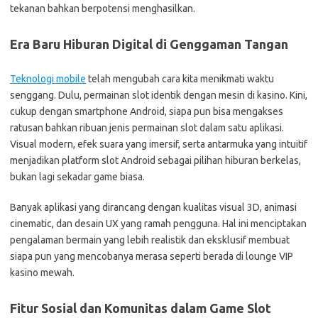
tekanan bahkan berpotensi menghasilkan.
Era Baru Hiburan Digital di Genggaman Tangan
Teknologi mobile
telah mengubah cara kita menikmati waktu
senggang. Dulu, permainan slot identik dengan mesin di kasino. Kini,
cukup dengan smartphone Android, siapa pun bisa mengakses
ratusan bahkan ribuan jenis permainan slot dalam satu aplikasi.
Visual modern, efek suara yang imersif, serta antarmuka yang intuitif
menjadikan platform slot Android sebagai pilihan hiburan berkelas,
bukan lagi sekadar game biasa.
Banyak aplikasi yang dirancang dengan kualitas visual 3D, animasi
cinematic, dan desain UX yang ramah pengguna. Hal ini menciptakan
pengalaman bermain yang lebih realistik dan eksklusif membuat
siapa pun yang mencobanya merasa seperti berada di lounge VIP
kasino mewah.
Fitur Sosial dan Komunitas dalam Game Slot