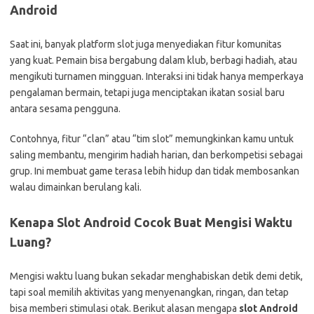
Android
Saat ini, banyak platform slot juga menyediakan fitur komunitas
yang kuat. Pemain bisa bergabung dalam klub, berbagi hadiah, atau
mengikuti turnamen mingguan. Interaksi ini tidak hanya memperkaya
pengalaman bermain, tetapi juga menciptakan ikatan sosial baru
antara sesama pengguna.
Contohnya, fitur “clan” atau “tim slot” memungkinkan kamu untuk
saling membantu, mengirim hadiah harian, dan berkompetisi sebagai
grup. Ini membuat game terasa lebih hidup dan tidak membosankan
walau dimainkan berulang kali.
Kenapa Slot Android Cocok Buat Mengisi Waktu
Luang?
Mengisi waktu luang bukan sekadar menghabiskan detik demi detik,
tapi soal memilih aktivitas yang menyenangkan, ringan, dan tetap
bisa memberi stimulasi otak. Berikut alasan mengapa
slot Android