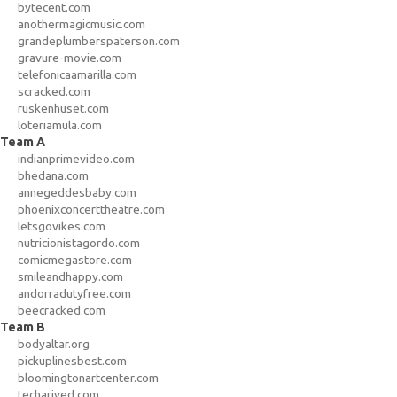
bytecent.com
anothermagicmusic.com
grandeplumberspaterson.com
gravure-movie.com
telefonicaamarilla.com
scracked.com
ruskenhuset.com
loteriamula.com
Team A
indianprimevideo.com
bhedana.com
annegeddesbaby.com
phoenixconcerttheatre.com
letsgovikes.com
nutricionistagordo.com
comicmegastore.com
smileandhappy.com
andorradutyfree.com
beecracked.com
Team B
bodyaltar.org
pickuplinesbest.com
bloomingtonartcenter.com
techarived.com